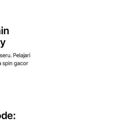
in
ay
ru. Pelajari
a spin gacor
ode: