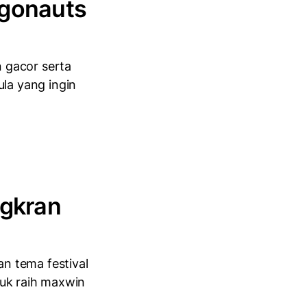
rgonauts
 gacor serta
la yang ingin
ngkran
n tema festival
tuk raih maxwin