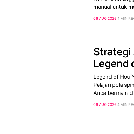
manual untuk m
06 AUG 2026
4 MIN RE
Strateg
Legend o
Legend of Hou Y
Pelajari pola s
Anda bermain di 
06 AUG 2026
4 MIN RE