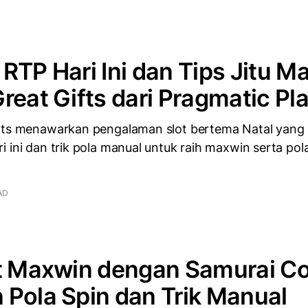
RTP Hari Ini dan Tips Jitu Ma
reat Gifts dari Pragmatic Pl
fts menawarkan pengalaman slot bertema Natal yang se
 ini dan trik pola manual untuk raih maxwin serta pol
AD
ot Maxwin dengan Samurai C
Pola Spin dan Trik Manual