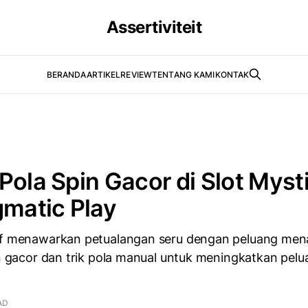
Assertiviteit
BERANDA
ARTIKEL
REVIEW
TENTANG KAMI
KONTAK
Pola Spin Gacor di Slot Myst
gmatic Play
ef menawarkan petualangan seru dengan peluang mena
pin gacor dan trik pola manual untuk meningkatkan pe
AD