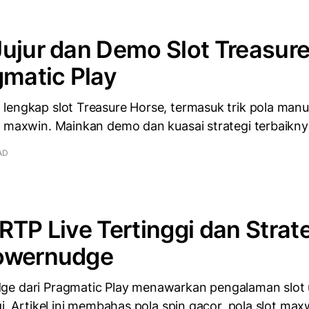
ujur dan Demo Slot Treasur
gmatic Play
lengkap slot Treasure Horse, termasuk trik pola manu
h maxwin. Mainkan demo dan kuasai strategi terbaikny
AD
RTP Live Tertinggi dan Strat
owernudge
ge dari Pragmatic Play menawarkan pengalaman slot
gi. Artikel ini membahas pola spin gacor, pola slot maxw