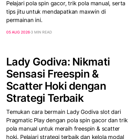
Pelajari pola spin gacor, trik pola manual, serta
tips jitu untuk mendapatkan maxwin di
permainan ini.
05 AUG 2026
3 MIN READ
Lady Godiva: Nikmati
Sensasi Freespin &
Scatter Hoki dengan
Strategi Terbaik
Temukan cara bermain Lady Godiva slot dari
Pragmatic Play dengan pola spin gacor dan trik
pola manual untuk meraih freespin & scatter
hoki. Pelajari strategi terbaik dan kelola modal