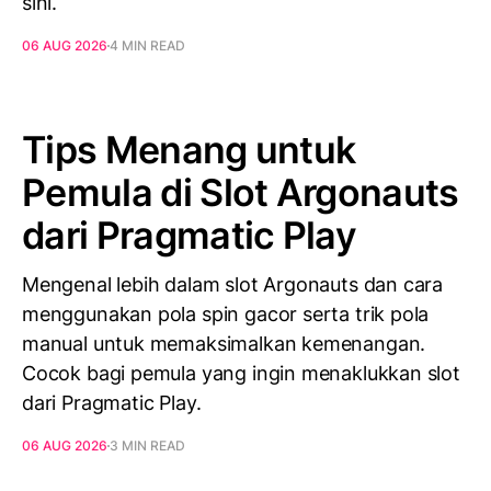
sini.
06 AUG 2026
4 MIN READ
Tips Menang untuk
Pemula di Slot Argonauts
dari Pragmatic Play
Mengenal lebih dalam slot Argonauts dan cara
menggunakan pola spin gacor serta trik pola
manual untuk memaksimalkan kemenangan.
Cocok bagi pemula yang ingin menaklukkan slot
dari Pragmatic Play.
06 AUG 2026
3 MIN READ