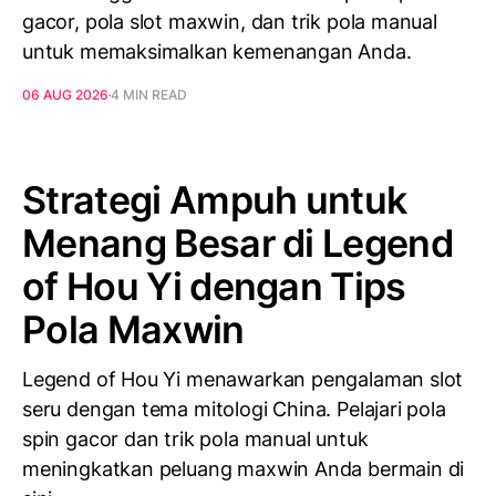
gacor, pola slot maxwin, dan trik pola manual
untuk memaksimalkan kemenangan Anda.
06 AUG 2026
4 MIN READ
Strategi Ampuh untuk
Menang Besar di Legend
of Hou Yi dengan Tips
Pola Maxwin
Legend of Hou Yi menawarkan pengalaman slot
seru dengan tema mitologi China. Pelajari pola
spin gacor dan trik pola manual untuk
meningkatkan peluang maxwin Anda bermain di