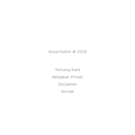
Assertiviteit © 2026
Tentang Kami
Kebijakan Privasi
Disclaimer
Kontak