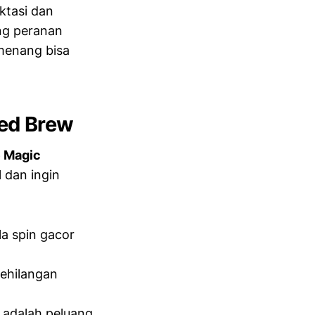
ktasi dan
ng peranan
 menang bisa
ed Brew
 Magic
 dan ingin
la spin gacor
kehilangan
 adalah peluang