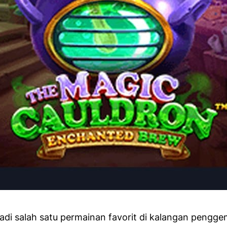
adi salah satu permainan favorit di kalangan penggema