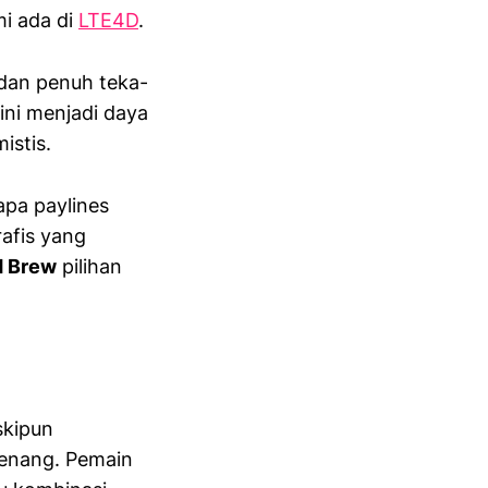
i ada di
LTE4D
.
 dan penuh teka-
ini menjadi daya
istis.
apa paylines
afis yang
d Brew
pilihan
kipun
enang. Pemain