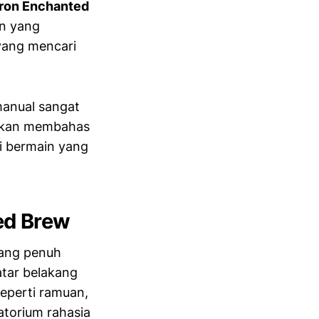
ron Enchanted
in yang
yang mencari
manual sangat
a akan membahas
gi bermain yang
ed Brew
yang penuh
atar belakang
seperti ramuan,
atorium rahasia