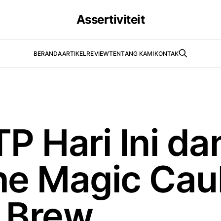
Assertiviteit
BERANDA
ARTIKEL
REVIEW
TENTANG KAMI
KONTAK
P Hari Ini da
he Magic Cau
 Brew