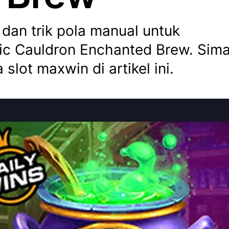
i dan trik pola manual untuk
c Cauldron Enchanted Brew. Sima
 slot maxwin di artikel ini.