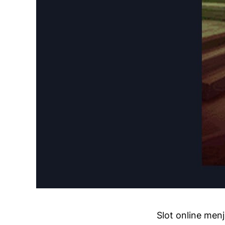
Slot online menj