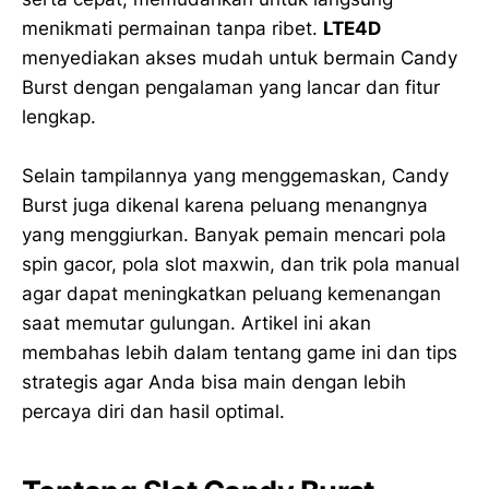
menikmati permainan tanpa ribet.
LTE4D
menyediakan akses mudah untuk bermain Candy
Burst dengan pengalaman yang lancar dan fitur
lengkap.
Selain tampilannya yang menggemaskan, Candy
Burst juga dikenal karena peluang menangnya
yang menggiurkan. Banyak pemain mencari pola
spin gacor, pola slot maxwin, dan trik pola manual
agar dapat meningkatkan peluang kemenangan
saat memutar gulungan. Artikel ini akan
membahas lebih dalam tentang game ini dan tips
strategis agar Anda bisa main dengan lebih
percaya diri dan hasil optimal.