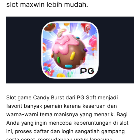
slot maxwin lebih mudah.
Slot game Candy Burst dari PG Soft menjadi
favorit banyak pemain karena keseruan dan
warna-warni tema manisnya yang menarik. Bagi
Anda yang ingin mencoba keberuntungan di slot
ini, proses daftar dan login sangatlah gampang
serta cepat, memudahkan untuk langsung