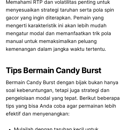
Memahami RTP dan volatilitas penting untuk
menyesuaikan strategi taruhan serta pola spin
gacor yang ingin diterapkan. Pemain yang
mengerti karakteristik ini akan lebih mudah
mengatur modal dan memanfaatkan trik pola
manual untuk memaksimalkan peluang
kemenangan dalam jangka waktu tertentu.
Tips Bermain Candy Burst
Bermain Candy Burst dengan bijak bukan hanya
soal keberuntungan, tetapi juga strategi dan
pengelolaan modal yang tepat. Berikut beberapa
tips yang bisa Anda coba agar permainan lebih
efektif dan menyenangkan:
Mulailah dengan taruhan kecil untuk