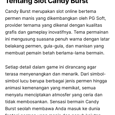
Tentang Slot Candy Burst
Candy Burst merupakan slot online bertema
permen manis yang dikembangkan oleh PG Soft,
provider ternama yang dikenal dengan kualitas
grafis dan gameplay inovatifnya. Tema permainan
ini mengusung suasana penuh warna dengan latar
belakang permen, gula-gula, dan manisan yang
membuat pemain betah berlama-lama bermain.
Setiap detail dalam game ini dirancang agar
terasa menyenangkan dan menarik. Dari simbol-
simbol lucu berupa berbagai jenis permen hingga
animasi kemenangan yang memikat, semua
menyatu menciptakan atmosfer yang ceria dan
tidak membosankan. Sensasi bermain Candy
Burst seolah membawa Anda masuk ke dunia