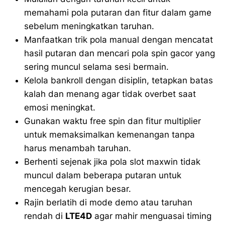
memahami pola putaran dan fitur dalam game
sebelum meningkatkan taruhan.
Manfaatkan trik pola manual dengan mencatat
hasil putaran dan mencari pola spin gacor yang
sering muncul selama sesi bermain.
Kelola bankroll dengan disiplin, tetapkan batas
kalah dan menang agar tidak overbet saat
emosi meningkat.
Gunakan waktu free spin dan fitur multiplier
untuk memaksimalkan kemenangan tanpa
harus menambah taruhan.
Berhenti sejenak jika pola slot maxwin tidak
muncul dalam beberapa putaran untuk
mencegah kerugian besar.
Rajin berlatih di mode demo atau taruhan
rendah di
LTE4D
agar mahir menguasai timing