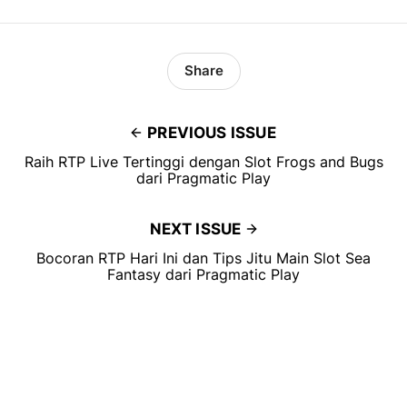
Share
PREVIOUS ISSUE
Raih RTP Live Tertinggi dengan Slot Frogs and Bugs
dari Pragmatic Play
NEXT ISSUE
Bocoran RTP Hari Ini dan Tips Jitu Main Slot Sea
Fantasy dari Pragmatic Play