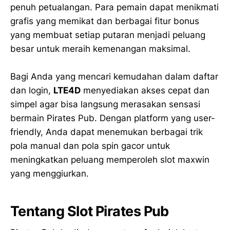
penuh petualangan. Para pemain dapat menikmati
grafis yang memikat dan berbagai fitur bonus
yang membuat setiap putaran menjadi peluang
besar untuk meraih kemenangan maksimal.
Bagi Anda yang mencari kemudahan dalam daftar
dan login,
LTE4D
menyediakan akses cepat dan
simpel agar bisa langsung merasakan sensasi
bermain Pirates Pub. Dengan platform yang user-
friendly, Anda dapat menemukan berbagai trik
pola manual dan pola spin gacor untuk
meningkatkan peluang memperoleh slot maxwin
yang menggiurkan.
Tentang Slot Pirates Pub