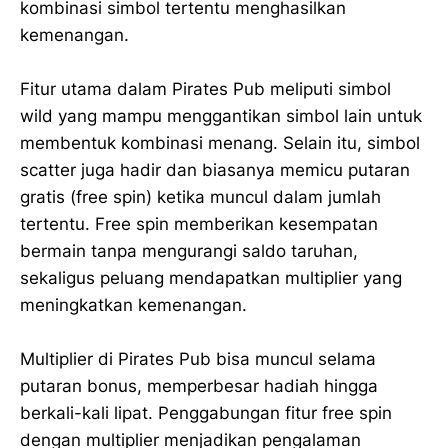
kombinasi simbol tertentu menghasilkan
kemenangan.
Fitur utama dalam Pirates Pub meliputi simbol
wild yang mampu menggantikan simbol lain untuk
membentuk kombinasi menang. Selain itu, simbol
scatter juga hadir dan biasanya memicu putaran
gratis (free spin) ketika muncul dalam jumlah
tertentu. Free spin memberikan kesempatan
bermain tanpa mengurangi saldo taruhan,
sekaligus peluang mendapatkan multiplier yang
meningkatkan kemenangan.
Multiplier di Pirates Pub bisa muncul selama
putaran bonus, memperbesar hadiah hingga
berkali-kali lipat. Penggabungan fitur free spin
dengan multiplier menjadikan pengalaman