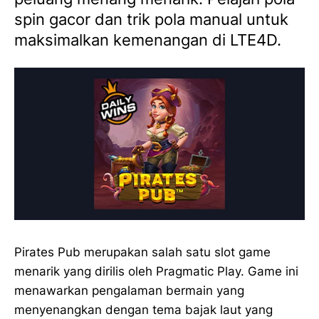
spin gacor dan trik pola manual untuk
maksimalkan kemenangan di LTE4D.
Pirates Pub merupakan salah satu slot game
menarik yang dirilis oleh Pragmatic Play. Game ini
menawarkan pengalaman bermain yang
menyenangkan dengan tema bajak laut yang