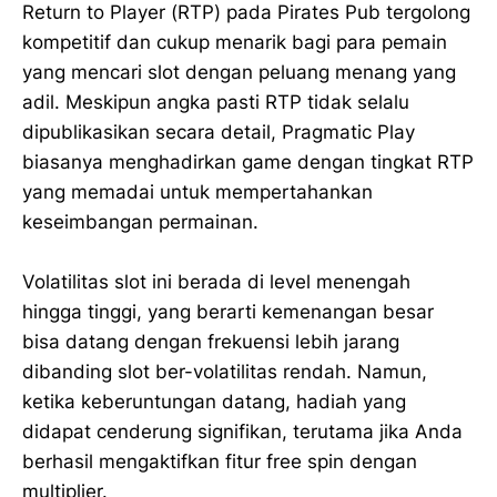
Return to Player (RTP) pada Pirates Pub tergolong
kompetitif dan cukup menarik bagi para pemain
yang mencari slot dengan peluang menang yang
adil. Meskipun angka pasti RTP tidak selalu
dipublikasikan secara detail, Pragmatic Play
biasanya menghadirkan game dengan tingkat RTP
yang memadai untuk mempertahankan
keseimbangan permainan.
Volatilitas slot ini berada di level menengah
hingga tinggi, yang berarti kemenangan besar
bisa datang dengan frekuensi lebih jarang
dibanding slot ber-volatilitas rendah. Namun,
ketika keberuntungan datang, hadiah yang
didapat cenderung signifikan, terutama jika Anda
berhasil mengaktifkan fitur free spin dengan
multiplier.