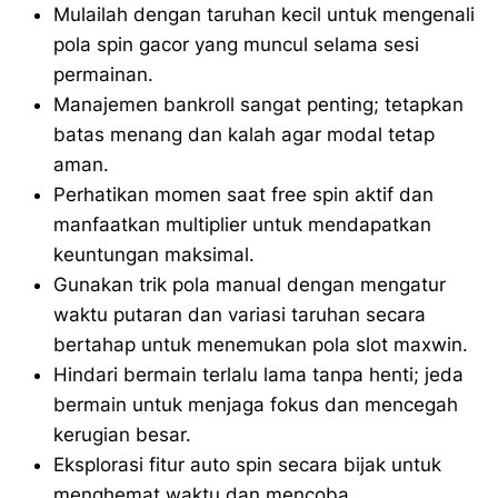
Mulailah dengan taruhan kecil untuk mengenali
pola spin gacor yang muncul selama sesi
permainan.
Manajemen bankroll sangat penting; tetapkan
batas menang dan kalah agar modal tetap
aman.
Perhatikan momen saat free spin aktif dan
manfaatkan multiplier untuk mendapatkan
keuntungan maksimal.
Gunakan trik pola manual dengan mengatur
waktu putaran dan variasi taruhan secara
bertahap untuk menemukan pola slot maxwin.
Hindari bermain terlalu lama tanpa henti; jeda
bermain untuk menjaga fokus dan mencegah
kerugian besar.
Eksplorasi fitur auto spin secara bijak untuk
menghemat waktu dan mencoba