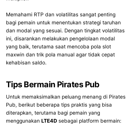
Memahami RTP dan volatilitas sangat penting
bagi pemain untuk menentukan strategi taruhan
dan modal yang sesuai. Dengan tingkat volatilitas
ini, disarankan melakukan pengelolaan modal
yang baik, terutama saat mencoba pola slot
maxwin dan trik pola manual agar tidak cepat
kehabisan saldo.
Tips Bermain Pirates Pub
Untuk memaksimalkan peluang menang di Pirates
Pub, berikut beberapa tips praktis yang bisa
diterapkan, terutama bagi pemain yang
menggunakan
LTE4D
sebagai platform bermain: