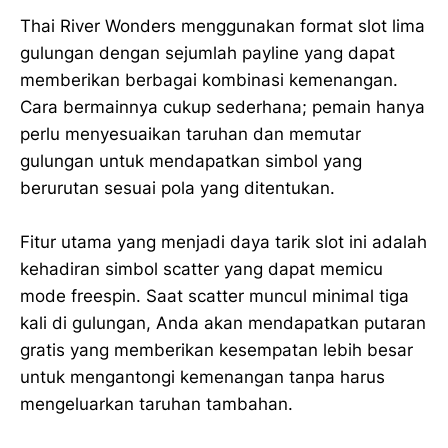
Thai River Wonders menggunakan format slot lima
gulungan dengan sejumlah payline yang dapat
memberikan berbagai kombinasi kemenangan.
Cara bermainnya cukup sederhana; pemain hanya
perlu menyesuaikan taruhan dan memutar
gulungan untuk mendapatkan simbol yang
berurutan sesuai pola yang ditentukan.
Fitur utama yang menjadi daya tarik slot ini adalah
kehadiran simbol scatter yang dapat memicu
mode freespin. Saat scatter muncul minimal tiga
kali di gulungan, Anda akan mendapatkan putaran
gratis yang memberikan kesempatan lebih besar
untuk mengantongi kemenangan tanpa harus
mengeluarkan taruhan tambahan.