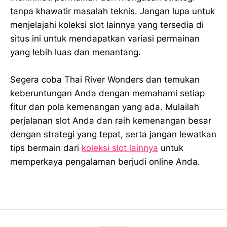
tanpa khawatir masalah teknis. Jangan lupa untuk
menjelajahi koleksi slot lainnya yang tersedia di
situs ini untuk mendapatkan variasi permainan
yang lebih luas dan menantang.
Segera coba Thai River Wonders dan temukan
keberuntungan Anda dengan memahami setiap
fitur dan pola kemenangan yang ada. Mulailah
perjalanan slot Anda dan raih kemenangan besar
dengan strategi yang tepat, serta jangan lewatkan
tips bermain dari
koleksi slot lainnya
untuk
memperkaya pengalaman berjudi online Anda.