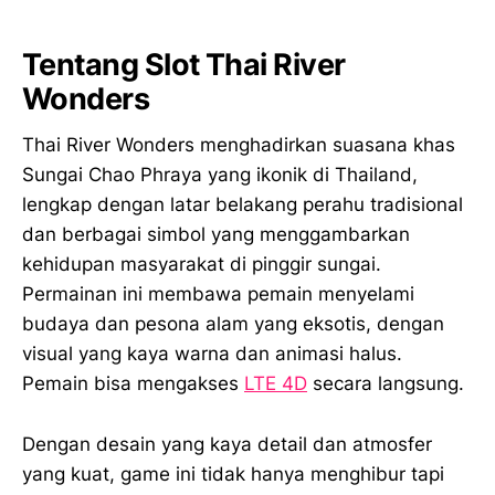
Tentang Slot Thai River
Wonders
Thai River Wonders menghadirkan suasana khas
Sungai Chao Phraya yang ikonik di Thailand,
lengkap dengan latar belakang perahu tradisional
dan berbagai simbol yang menggambarkan
kehidupan masyarakat di pinggir sungai.
Permainan ini membawa pemain menyelami
budaya dan pesona alam yang eksotis, dengan
visual yang kaya warna dan animasi halus.
Pemain bisa mengakses
LTE 4D
secara langsung.
Dengan desain yang kaya detail dan atmosfer
yang kuat, game ini tidak hanya menghibur tapi