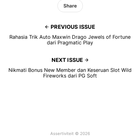
Share
PREVIOUS ISSUE
Rahasia Trik Auto Maxwin Drago Jewels of Fortune
dari Pragmatic Play
NEXT ISSUE
Nikmati Bonus New Member dan Keseruan Slot Wild
Fireworks dari PG Soft
Assertiviteit © 2026