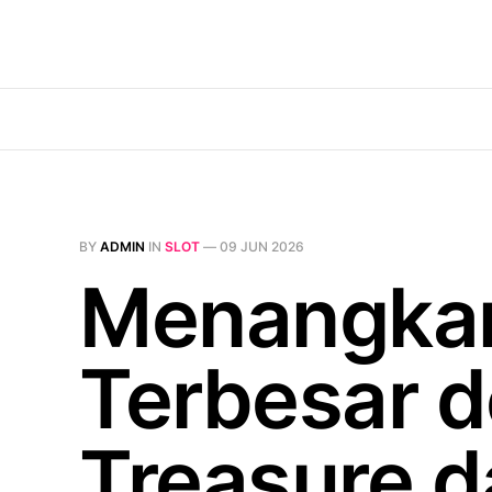
BY
ADMIN
IN
SLOT
—
09 JUN 2026
Menangkan
Terbesar d
Treasure d