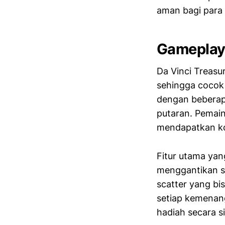
aman bagi para
Gameplay 
Da Vinci Treas
sehingga cocok 
dengan beberap
putaran. Pemai
mendapatkan ko
Fitur utama yan
menggantikan s
scatter yang bis
setiap kemenang
hadiah secara si