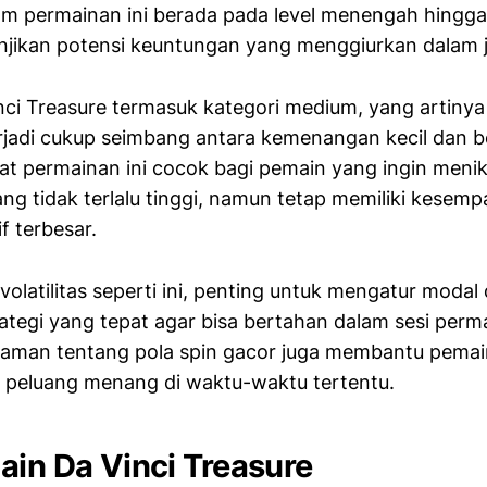
 permainan ini berada pada level menengah hingga 
njikan potensi keuntungan yang menggiurkan dalam 
Vinci Treasure termasuk kategori medium, yang artinya
adi cukup seimbang antara kemenangan kecil dan bes
 permainan ini cocok bagi pemain yang ingin menik
ang tidak terlalu tinggi, namun tetap memiliki kesem
f terbesar.
volatilitas seperti ini, penting untuk mengatur modal
tegi yang tepat agar bisa bertahan dalam sesi perm
aman tentang pola spin gacor juga membantu pemai
peluang menang di waktu-waktu tertentu.
ain Da Vinci Treasure