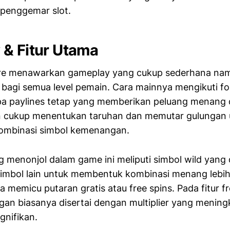
 penggemar slot.
& Fitur Utama
ure menawarkan gameplay yang cukup sederhana namu
bagi semua level pemain. Cara mainnya mengikuti fo
a paylines tetap yang memberikan peluang menang d
n cukup menentukan taruhan dan memutar gulungan 
mbinasi simbol kemenangan.
g menonjol dalam game ini meliputi simbol wild yang
imbol lain untuk membentuk kombinasi menang lebih
a memicu putaran gratis atau free spins. Pada fitur fre
an biasanya disertai dengan multiplier yang meningk
gnifikan.