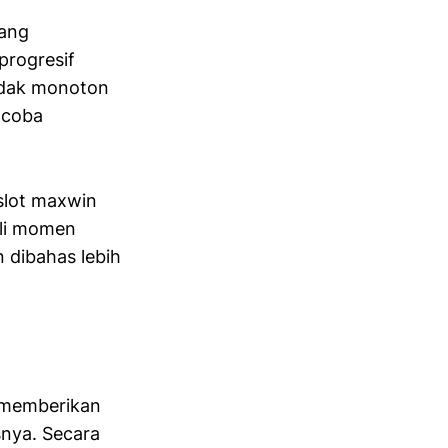
yang
progresif
tidak monoton
ncoba
slot maxwin
ali momen
n dibahas lebih
, memberikan
snya. Secara