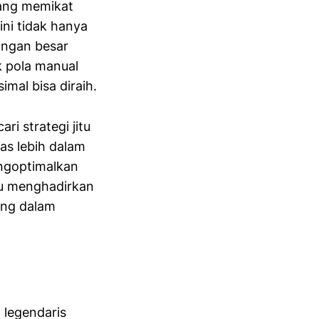
yang memikat
ini tidak hanya
angan besar
ik pola manual
al bisa diraih.
i strategi jitu
as lebih dalam
engoptimalkan
lu menghadirkan
ang dalam
 legendaris