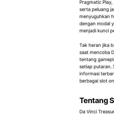
Pragmatic Play,
serta peluang j
menyuguhkan hi
dengan modal yan
menjadi kunci 
Tak heran jika 
saat mencoba Da
tentang gamepla
setiap putaran. 
informasi terb
berbagai slot on
Tentang S
Da Vinci Treas