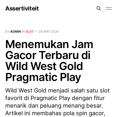
Assertiviteit
BY
ADMIN
IN
SLOT
—
28 MAY 2026
Menemukan Jam
Gacor Terbaru di
Wild West Gold
Pragmatic Play
Wild West Gold menjadi salah satu slot
favorit di Pragmatic Play dengan fitur
menarik dan peluang menang besar.
Artikel ini membahas pola spin gacor,