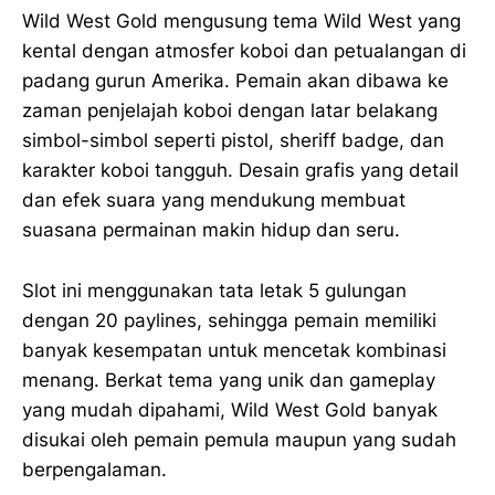
Wild West Gold mengusung tema Wild West yang
kental dengan atmosfer koboi dan petualangan di
padang gurun Amerika. Pemain akan dibawa ke
zaman penjelajah koboi dengan latar belakang
simbol-simbol seperti pistol, sheriff badge, dan
karakter koboi tangguh. Desain grafis yang detail
dan efek suara yang mendukung membuat
suasana permainan makin hidup dan seru.
Slot ini menggunakan tata letak 5 gulungan
dengan 20 paylines, sehingga pemain memiliki
banyak kesempatan untuk mencetak kombinasi
menang. Berkat tema yang unik dan gameplay
yang mudah dipahami, Wild West Gold banyak
disukai oleh pemain pemula maupun yang sudah
berpengalaman.