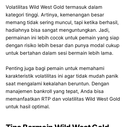
Volatilitas Wild West Gold termasuk dalam
kategori tinggi. Artinya, kemenangan besar
memang tidak sering muncul, tapi ketika berhasil,
hadiahnya bisa sangat menguntungkan. Jadi,
permainan ini lebih cocok untuk pemain yang siap
dengan risiko lebih besar dan punya modal cukup
untuk bertahan dalam sesi bermain lebih lama.
Penting juga bagi pemain untuk memahami
karakteristik volatilitas ini agar tidak mudah panik
saat mengalami kekalahan beruntun. Dengan
manajemen bankroll yang tepat, Anda bisa
memanfaatkan RTP dan volatilitas Wild West Gold
untuk hasil optimal.