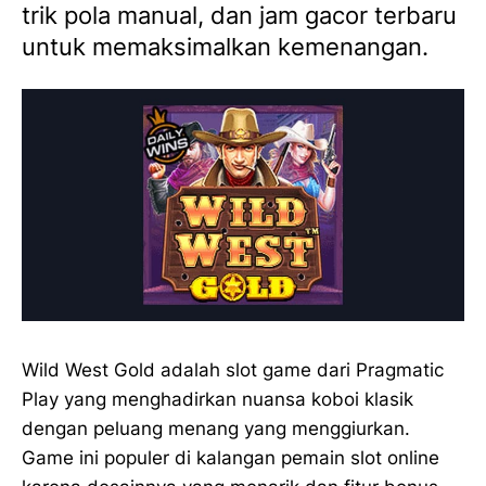
trik pola manual, dan jam gacor terbaru
untuk memaksimalkan kemenangan.
Wild West Gold adalah slot game dari Pragmatic
Play yang menghadirkan nuansa koboi klasik
dengan peluang menang yang menggiurkan.
Game ini populer di kalangan pemain slot online