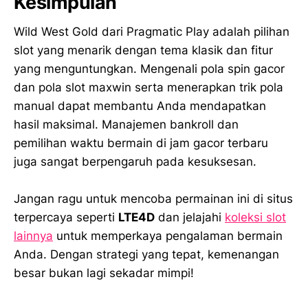
Kesimpulan
Wild West Gold dari Pragmatic Play adalah pilihan
slot yang menarik dengan tema klasik dan fitur
yang menguntungkan. Mengenali pola spin gacor
dan pola slot maxwin serta menerapkan trik pola
manual dapat membantu Anda mendapatkan
hasil maksimal. Manajemen bankroll dan
pemilihan waktu bermain di jam gacor terbaru
juga sangat berpengaruh pada kesuksesan.
Jangan ragu untuk mencoba permainan ini di situs
terpercaya seperti
LTE4D
dan jelajahi
koleksi slot
lainnya
untuk memperkaya pengalaman bermain
Anda. Dengan strategi yang tepat, kemenangan
besar bukan lagi sekadar mimpi!