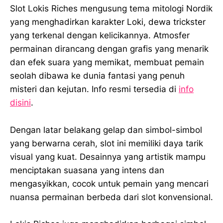
Slot Lokis Riches mengusung tema mitologi Nordik
yang menghadirkan karakter Loki, dewa trickster
yang terkenal dengan kelicikannya. Atmosfer
permainan dirancang dengan grafis yang menarik
dan efek suara yang memikat, membuat pemain
seolah dibawa ke dunia fantasi yang penuh
misteri dan kejutan. Info resmi tersedia di
info
disini
.
Dengan latar belakang gelap dan simbol-simbol
yang berwarna cerah, slot ini memiliki daya tarik
visual yang kuat. Desainnya yang artistik mampu
menciptakan suasana yang intens dan
mengasyikkan, cocok untuk pemain yang mencari
nuansa permainan berbeda dari slot konvensional.