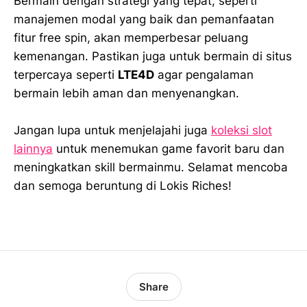
Bermain dengan strategi yang tepat, seperti
manajemen modal yang baik dan pemanfaatan
fitur free spin, akan memperbesar peluang
kemenangan. Pastikan juga untuk bermain di situs
terpercaya seperti
LTE4D
agar pengalaman
bermain lebih aman dan menyenangkan.
Jangan lupa untuk menjelajahi juga
koleksi slot
lainnya
untuk menemukan game favorit baru dan
meningkatkan skill bermainmu. Selamat mencoba
dan semoga beruntung di Lokis Riches!
Share