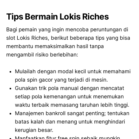
Tips Bermain Lokis Riches
Bagi pemain yang ingin mencoba peruntungan di
slot Lokis Riches, berikut beberapa tips yang bisa
membantu memaksimalkan hasil tanpa
mengambil risiko berlebihan:
Mulailah dengan modal kecil untuk memahami
pola spin gacor yang terjadi di mesin.
Gunakan trik pola manual dengan mencatat
setiap pola kemenangan untuk menemukan
waktu terbaik memasang taruhan lebih tinggi.
Manajemen bankroll sangat penting; tentukan
batas kalah dan menang untuk menghindari
kerugian besar.
Manfaatkan fitur free spin sebaik mungkin