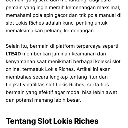
pemain yang ingin meraih kemenangan maksimal,
memahami pola spin gacor dan trik pola manual di
slot Lokis Riches adalah kunci penting untuk
memaksimalkan peluang kemenangan.
Selain itu, bermain di platform terpercaya seperti
LTE4D
memberikan jaminan keamanan dan
kenyamanan saat menikmati berbagai koleksi slot
online, termasuk Lokis Riches. Artikel ini akan
membahas secara lengkap tentang fitur dan
tingkat volatilitas slot Lokis Riches, serta tips
bermain yang efektif agar modal bisa lebih awet
dan potensi menang lebih besar.
Tentang Slot Lokis Riches