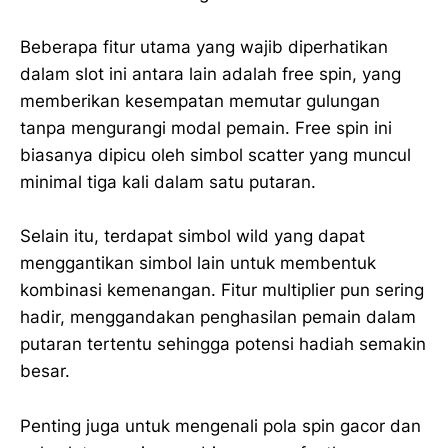
Beberapa fitur utama yang wajib diperhatikan
dalam slot ini antara lain adalah free spin, yang
memberikan kesempatan memutar gulungan
tanpa mengurangi modal pemain. Free spin ini
biasanya dipicu oleh simbol scatter yang muncul
minimal tiga kali dalam satu putaran.
Selain itu, terdapat simbol wild yang dapat
menggantikan simbol lain untuk membentuk
kombinasi kemenangan. Fitur multiplier pun sering
hadir, menggandakan penghasilan pemain dalam
putaran tertentu sehingga potensi hadiah semakin
besar.
Penting juga untuk mengenali pola spin gacor dan