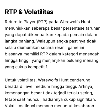
RTP & Volatilitas
Return to Player (RTP) pada Werewolfs Hunt
menunjukkan seberapa besar persentase taruhan
yang dapat dikembalikan kepada pemain dalam
jangka panjang. Walaupun angka pastinya tidak
selalu diumumkan secara resmi, game ini
biasanya memiliki RTP dalam kategori menengah
hingga tinggi, yang menjanjikan peluang menang
yang cukup kompetitif.
Untuk volatilitas, Werewolfs Hunt cenderung
berada di level medium hingga tinggi. Artinya,
kemenangan besar tidak terjadi terlalu sering,
tetapi saat muncul, hadiahnya cukup signifikan.
Volatilitas tinggi memang menuntut kesabaran