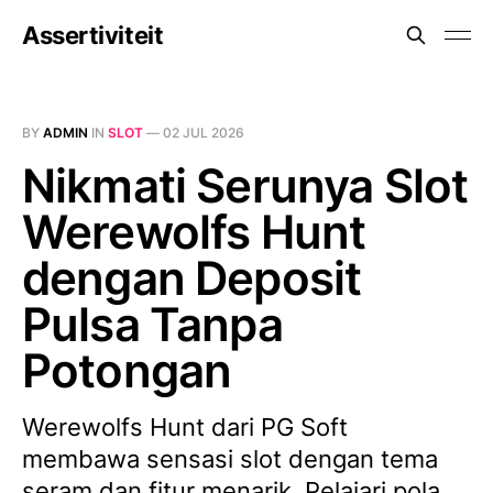
Assertiviteit
BY
ADMIN
IN
SLOT
—
02 JUL 2026
Nikmati Serunya Slot
Werewolfs Hunt
dengan Deposit
Pulsa Tanpa
Potongan
Werewolfs Hunt dari PG Soft
membawa sensasi slot dengan tema
seram dan fitur menarik. Pelajari pola