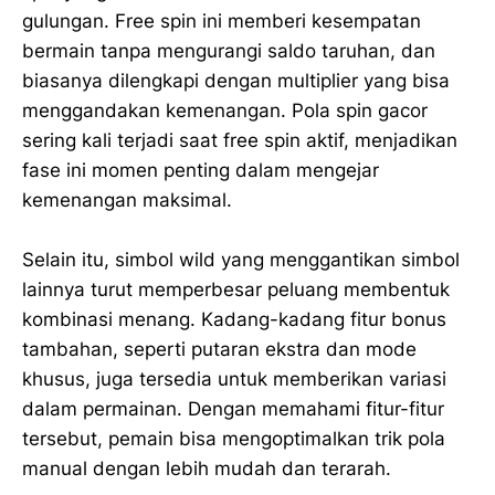
gulungan. Free spin ini memberi kesempatan
bermain tanpa mengurangi saldo taruhan, dan
biasanya dilengkapi dengan multiplier yang bisa
menggandakan kemenangan. Pola spin gacor
sering kali terjadi saat free spin aktif, menjadikan
fase ini momen penting dalam mengejar
kemenangan maksimal.
Selain itu, simbol wild yang menggantikan simbol
lainnya turut memperbesar peluang membentuk
kombinasi menang. Kadang-kadang fitur bonus
tambahan, seperti putaran ekstra dan mode
khusus, juga tersedia untuk memberikan variasi
dalam permainan. Dengan memahami fitur-fitur
tersebut, pemain bisa mengoptimalkan trik pola
manual dengan lebih mudah dan terarah.