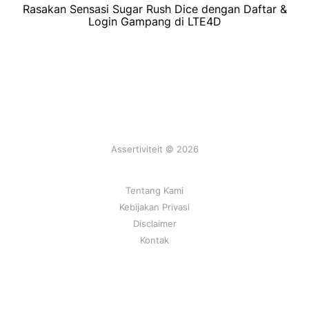
Rasakan Sensasi Sugar Rush Dice dengan Daftar &
Login Gampang di LTE4D
Assertiviteit © 2026
Tentang Kami
Kebijakan Privasi
Disclaimer
Kontak