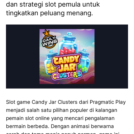
dan strategi slot pemula untuk
tingkatkan peluang menang.
Slot game Candy Jar Clusters dari Pragmatic Play
menjadi salah satu pilihan populer di kalangan
pemain slot online yang mencari pengalaman
bermain berbeda. Dengan animasi berwarna