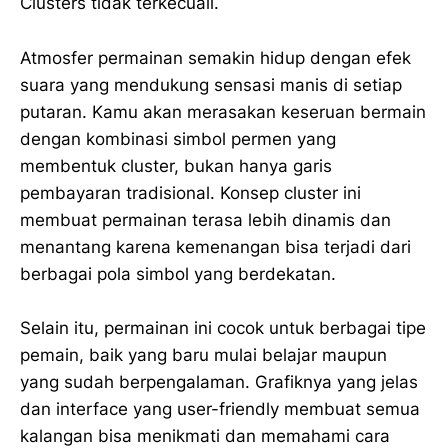
Clusters tidak terkecuali.
Atmosfer permainan semakin hidup dengan efek
suara yang mendukung sensasi manis di setiap
putaran. Kamu akan merasakan keseruan bermain
dengan kombinasi simbol permen yang
membentuk cluster, bukan hanya garis
pembayaran tradisional. Konsep cluster ini
membuat permainan terasa lebih dinamis dan
menantang karena kemenangan bisa terjadi dari
berbagai pola simbol yang berdekatan.
Selain itu, permainan ini cocok untuk berbagai tipe
pemain, baik yang baru mulai belajar maupun
yang sudah berpengalaman. Grafiknya yang jelas
dan interface yang user-friendly membuat semua
kalangan bisa menikmati dan memahami cara