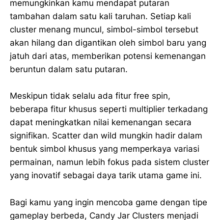
memungkinkan kamu mendapat putaran
tambahan dalam satu kali taruhan. Setiap kali
cluster menang muncul, simbol-simbol tersebut
akan hilang dan digantikan oleh simbol baru yang
jatuh dari atas, memberikan potensi kemenangan
beruntun dalam satu putaran.
Meskipun tidak selalu ada fitur free spin,
beberapa fitur khusus seperti multiplier terkadang
dapat meningkatkan nilai kemenangan secara
signifikan. Scatter dan wild mungkin hadir dalam
bentuk simbol khusus yang memperkaya variasi
permainan, namun lebih fokus pada sistem cluster
yang inovatif sebagai daya tarik utama game ini.
Bagi kamu yang ingin mencoba game dengan tipe
gameplay berbeda, Candy Jar Clusters menjadi