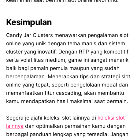
Kesimpulan
Candy Jar Clusters menawarkan pengalaman slot
online yang unik dengan tema manis dan sistem
cluster yang inovatif. Dengan RTP yang kompetitif
serta volatilitas medium, game ini sangat menarik
baik bagi pemain pemula maupun yang sudah
berpengalaman. Menerapkan tips dan strategi slot
online yang tepat, seperti pengelolaan modal dan
memanfaatkan fitur cascading, akan membantu
kamu mendapatkan hasil maksimal saat bermain.
Segera jelajahi koleksi slot lainnya di
koleksi slot
lainnya
dan optimalkan permainan kamu dengan
berbagai panduan lengkap yang tersedia. Jangan