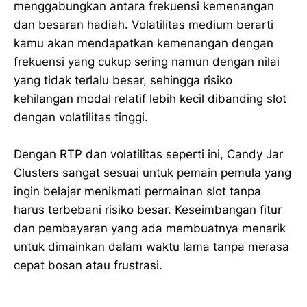
menggabungkan antara frekuensi kemenangan
dan besaran hadiah. Volatilitas medium berarti
kamu akan mendapatkan kemenangan dengan
frekuensi yang cukup sering namun dengan nilai
yang tidak terlalu besar, sehingga risiko
kehilangan modal relatif lebih kecil dibanding slot
dengan volatilitas tinggi.
Dengan RTP dan volatilitas seperti ini, Candy Jar
Clusters sangat sesuai untuk pemain pemula yang
ingin belajar menikmati permainan slot tanpa
harus terbebani risiko besar. Keseimbangan fitur
dan pembayaran yang ada membuatnya menarik
untuk dimainkan dalam waktu lama tanpa merasa
cepat bosan atau frustrasi.