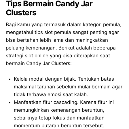
Tips Bermain Candy Jar
Clusters
Bagi kamu yang termasuk dalam kategori pemula,
mengetahui tips slot pemula sangat penting agar
bisa bertahan lebih lama dan meningkatkan
peluang kemenangan. Berikut adalah beberapa
strategi slot online yang bisa diterapkan saat
bermain Candy Jar Clusters:
Kelola modal dengan bijak. Tentukan batas
maksimal taruhan sebelum mulai bermain agar
tidak terbawa emosi saat kalah.
Manfaatkan fitur cascading. Karena fitur ini
memungkinkan kemenangan beruntun,
sebaiknya tetap fokus dan manfaatkan
momentum putaran beruntun tersebut.