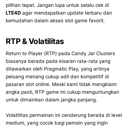
pilihan tepat. Jangan lupa untuk selalu cek di
LTE4D
agar mendapatkan update terbaru dan
kemudahan dalam akses slot game favorit.
RTP & Volatilitas
Return to Player (RTP) pada Candy Jar Clusters
biasanya berada pada kisaran rata-rata yang
ditawarkan oleh Pragmatic Play, yang artinya
peluang menang cukup adil dan kompetitif di
pasaran slot online. Meski kami tidak mengklaim
angka pasti, RTP game ini cukup menguntungkan
untuk dimainkan dalam jangka panjang.
Volatilitas permainan ini cenderung berada di level
medium, yang cocok bagi pemain yang ingin