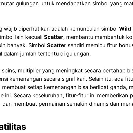
mutar gulungan untuk mendapatkan simbol yang mat
g wajib diperhatikan adalah kemunculan simbol
Wild
mbol lain kecuali
Scatter
, membantu membentuk ko
ih banyak. Simbol
Scatter
sendiri memicu fitur bonu
l dalam jumlah tertentu di gulungan.
e spins, multiplier yang meningkat secara bertahap bi
i kemenangan secara signifikan. Selain itu, ada fi
ng membuat setiap kemenangan bisa berlipat ganda, 
e ini. Secara keseluruhan, fitur-fitur ini memberika
ar dan membuat permainan semakin dinamis dan mena
tilitas