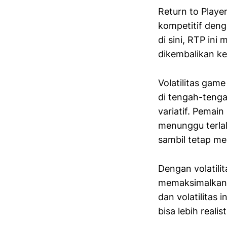
Return to Play
kompetitif denga
di sini, RTP in
dikembalikan k
Volatilitas gam
di tengah-tenga
variatif. Pema
menunggu terlal
sambil tetap me
Dengan volatili
memaksimalkan 
dan volatilitas
bisa lebih realis