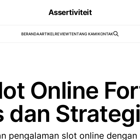
Assertiviteit
BERANDA
ARTIKEL
REVIEW
TENTANG KAMI
KONTAK
ot Online For
s dan Strategi
n pengalaman slot online dengan