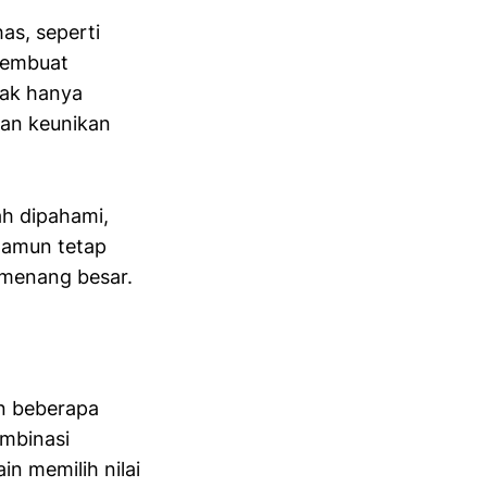
as, seperti
 membuat
dak hanya
dan keunikan
ah dipahami,
namun tetap
menang besar.
n beberapa
ombinasi
 memilih nilai