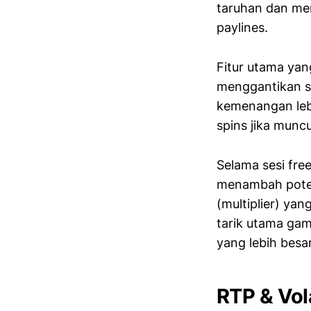
taruhan dan me
paylines.
Fitur utama yan
menggantikan si
kemenangan leb
spins jika muncu
Selama sesi fre
menambah potens
(multiplier) ya
tarik utama gam
yang lebih bes
RTP & Vola