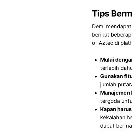
Tips Berm
Demi mendapatk
berikut beberap
of Aztec di pla
Mulai dengan
terlebih dah
Gunakan fitu
jumlah putar
Manajemen b
tergoda untu
Kapan harus
kekalahan be
dapat berma