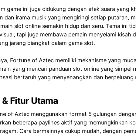
am game ini juga didukung dengan efek suara yang kh
n dan irama musik yang mengiringi setiap putaran,
ain slot online semakin hidup dan seru. Tema ini ti
visual, tapi juga membawa pemain menyelami kisah 
ng jarang diangkat dalam game slot.
nya, Fortune of Aztec memiliki mekanisme yang mud
main yang mencari panduan slot online yang simpel 
sasi bertaruh yang menyenangkan dan berpeluang 
& Fitur Utama
ne of Aztec menggunakan format 5 gulungan denga
irkan beberapa paylines aktif yang memungkinkan k
agam. Cara bermainnya cukup mudah, dengan pemain