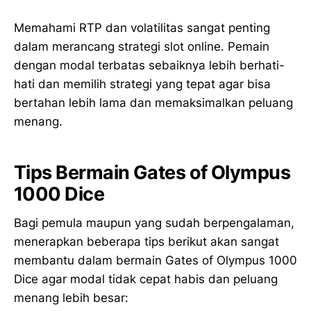
Memahami RTP dan volatilitas sangat penting
dalam merancang strategi slot online. Pemain
dengan modal terbatas sebaiknya lebih berhati-
hati dan memilih strategi yang tepat agar bisa
bertahan lebih lama dan memaksimalkan peluang
menang.
Tips Bermain Gates of Olympus
1000 Dice
Bagi pemula maupun yang sudah berpengalaman,
menerapkan beberapa tips berikut akan sangat
membantu dalam bermain Gates of Olympus 1000
Dice agar modal tidak cepat habis dan peluang
menang lebih besar: