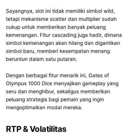
Sayangnya, slot ini tidak memiliki simbol wild,
tetapi mekanisme scatter dan multiplier sudah
cukup untuk memberikan banyak peluang
kemenangan. Fitur cascading juga hadir, dimana
simbol kemenangan akan hilang dan digantikan
simbol baru, memberi kesempatan menang
beruntun dalam satu putaran.
Dengan berbagai fitur menarik ini, Gates of
Olympus 1000 Dice menyajikan gameplay yang
seru dan menghibur, sekaligus memberikan
peluang strategis bagi pemain yang ingin
mengoptimalkan modal mereka.
RTP & Volatilitas