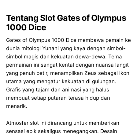
Tentang Slot Gates of Olympus
1000 Dice
Gates of Olympus 1000 Dice membawa pemain ke
dunia mitologi Yunani yang kaya dengan simbol-
simbol magis dan kekuatan dewa-dewa. Tema
permainan ini sangat kental dengan nuansa langit
yang penuh petir, menampilkan Zeus sebagai ikon
utama yang mengatur kekuatan di gulungan.
Grafis yang tajam dan animasi yang halus
membuat setiap putaran terasa hidup dan
menarik.
Atmosfer slot ini dirancang untuk memberikan
sensasi epik sekaligus menegangkan. Desain