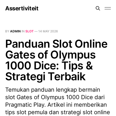
Assertiviteit
BY
ADMIN
IN
SLOT
—
14 MAY 2026
Panduan Slot Online
Gates of Olympus
1000 Dice: Tips &
Strategi Terbaik
Temukan panduan lengkap bermain
slot Gates of Olympus 1000 Dice dari
Pragmatic Play. Artikel ini memberikan
tips slot pemula dan strategi slot online