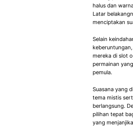
halus dan warn
Latar belakang
menciptakan su
Selain keindah
keberuntungan,
mereka di slot 
permainan yang 
pemula.
Suasana yang di
tema mistis se
berlangsung. De
pilihan tepat b
yang menjanjika