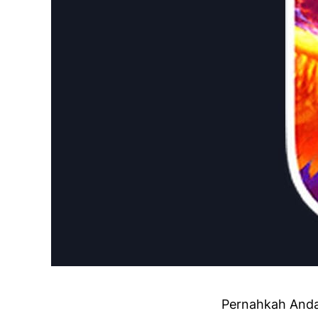
Pernahkah Anda