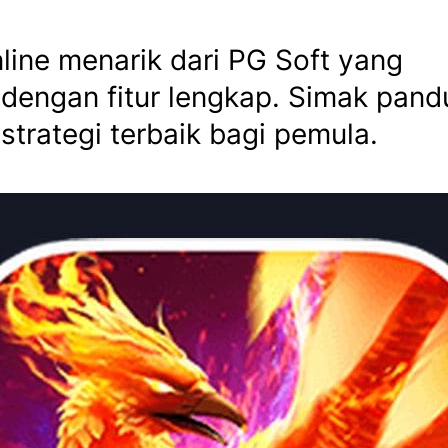
nline menarik dari PG Soft yang
engan fitur lengkap. Simak pand
n strategi terbaik bagi pemula.