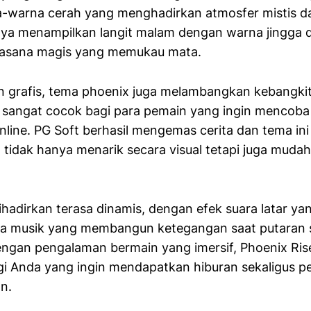
a-warna cerah yang menghadirkan atmosfer mistis d
nya menampilkan langit malam dengan warna jingga 
asana magis yang memukau mata.
an grafis, tema phoenix juga melambangkan kebangki
 sangat cocok bagi para pemain yang ingin mencob
online. PG Soft berhasil mengemas cerita dan tema in
tidak hanya menarik secara visual tetapi juga mudah
hadirkan terasa dinamis, dengan efek suara latar 
rta musik yang membangun ketegangan saat putaran 
ngan pengalaman bermain yang imersif, Phoenix Ris
agi Anda yang ingin mendapatkan hiburan sekaligus 
n.