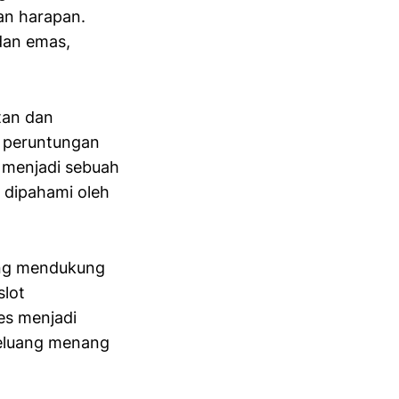
an harapan.
dan emas,
tan dan
a peruntungan
i menjadi sebuah
 dipahami oleh
yang mendukung
slot
es menjadi
peluang menang