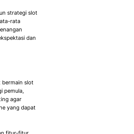
 strategi slot
ata-rata
emenangan
kspektasi dan
bermain slot
gi pemula,
ing agar
ine yang dapat
 fitur-fitur