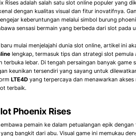
 Rises adalah salah satu slot online populer yang 
kenal dengan kualitas visual dan fitur inovatifnya. G
engejar keberuntungan melalui simbol burung phoen
mbawa sensasi bermain yang berbeda dari slot pada
aru mulai menjelajahi dunia slot online, artikel ini 
line
lengkap, termasuk tips dan strategi slot pemula
terbuka lebar. Di tengah persaingan banyak game s
gan keunikan tersendiri yang sayang untuk dilewatka
form
LTE4D
yang terpercaya dan menawarkan akses
ot terbaik.
lot Phoenix Rises
membawa pemain ke dalam petualangan epik dengan 
yang bangkit dari abu. Visual game ini memukau den