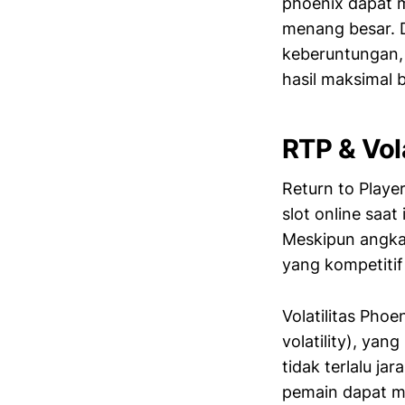
phoenix dapat 
menang besar. D
keberuntungan, 
hasil maksimal 
RTP & Vola
Return to Playe
slot online saa
Meskipun angka 
yang kompetitif 
Volatilitas Pho
volatility), ya
tidak terlalu jar
pemain dapat me