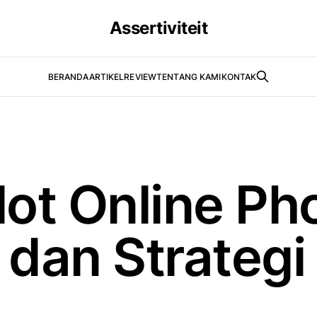
Assertiviteit
BERANDA
ARTIKEL
REVIEW
TENTANG KAMI
KONTAK
ot Online Ph
 dan Strategi