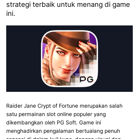
strategi terbaik untuk menang di game
ini.
Raider Jane Crypt of Fortune merupakan salah
satu permainan slot online populer yang
dikembangkan oleh PG Soft. Game ini
menghadirkan pengalaman bertualang penuh