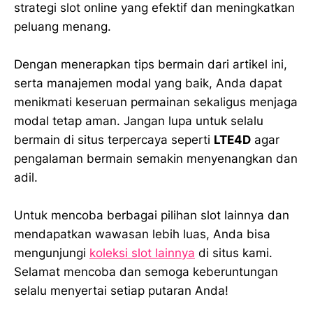
strategi slot online yang efektif dan meningkatkan
peluang menang.
Dengan menerapkan tips bermain dari artikel ini,
serta manajemen modal yang baik, Anda dapat
menikmati keseruan permainan sekaligus menjaga
modal tetap aman. Jangan lupa untuk selalu
bermain di situs terpercaya seperti
LTE4D
agar
pengalaman bermain semakin menyenangkan dan
adil.
Untuk mencoba berbagai pilihan slot lainnya dan
mendapatkan wawasan lebih luas, Anda bisa
mengunjungi
koleksi slot lainnya
di situs kami.
Selamat mencoba dan semoga keberuntungan
selalu menyertai setiap putaran Anda!