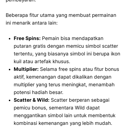
Beberapa fitur utama yang membuat permainan
ini menarik antara lain:
Free Spins:
Pemain bisa mendapatkan
putaran gratis dengan memicu simbol scatter
tertentu, yang biasanya simbol ini berupa ikon
kuil atau artefak khusus.
Multiplier:
Selama free spins atau fitur bonus
aktif, kemenangan dapat dikalikan dengan
multiplier yang terus meningkat, menambah
potensi hadiah besar.
Scatter & Wild:
Scatter berperan sebagai
pemicu bonus, sementara Wild dapat
menggantikan simbol lain untuk membentuk
kombinasi kemenangan yang lebih mudah.