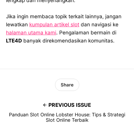
lengkap dan menyenangkan.
Jika ingin membaca topik terkait lainnya, jangan
lewatkan
kumpulan artikel slot
dan navigasi ke
halaman utama kami
. Pengalaman bermain di
LTE4D
banyak direkomendasikan komunitas.
Share
PREVIOUS ISSUE
Panduan Slot Online Lobster House: Tips & Strategi
Slot Online Terbaik