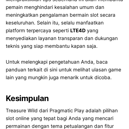
pemain menghindari kesalahan umum dan
meningkatkan pengalaman bermain slot secara
keseluruhan. Selain itu, selalu manfaatkan
platform terpercaya seperti
LTE4D
yang
menyediakan layanan transparan dan dukungan
teknis yang siap membantu kapan saja.
Untuk melengkapi pengetahuan Anda, baca
panduan terkait di sini untuk melihat ulasan game
lain yang mungkin juga menarik untuk dicoba.
Kesimpulan
Treasure Wild dari Pragmatic Play adalah pilihan
slot online yang tepat bagi Anda yang mencari
permainan dengan tema petualangan dan fitur