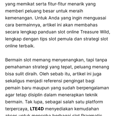
yang memikat serta fitur-fitur menarik yang
memberi peluang besar untuk meraih
kemenangan. Untuk Anda yang ingin menguasai
cara bermainnya, artikel ini akan membahas
secara lengkap panduan slot online Treasure Wild,
lengkap dengan tips slot pemula dan strategi slot
online terbaik.
Bermain slot memang menyenangkan, tapi tanpa
pemahaman strategi yang tepat, peluang menang
bisa sulit diraih. Oleh sebab itu, artikel ini juga
sekaligus menjadi referensi pengingat bagi
pemain baru maupun yang sudah berpengalaman
agar tetap disiplin dalam menerapkan teknik
bermain. Tak lupa, sebagai salah satu platform
terpercaya,
LTE4D
menyediakan kemudahan
akses untuk mencoba berbagai slot Pragmatic