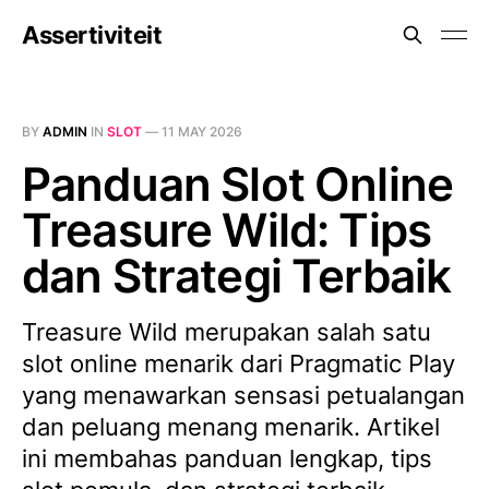
Assertiviteit
BY
ADMIN
IN
SLOT
—
11 MAY 2026
Panduan Slot Online
Treasure Wild: Tips
dan Strategi Terbaik
Treasure Wild merupakan salah satu
slot online menarik dari Pragmatic Play
yang menawarkan sensasi petualangan
dan peluang menang menarik. Artikel
ini membahas panduan lengkap, tips