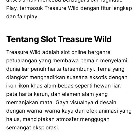
Play, termasuk Treasure Wild dengan fitur lengkap
dan fair play.
Tentang Slot Treasure Wild
Treasure Wild adalah slot online bergenre
petualangan yang membawa pemain menyelami
dunia liar penuh harta tersembunyi. Tema yang
diangkat menghadirkan suasana eksotis dengan
ikon-ikon khas alam bebas seperti hewan liar,
peta harta karun, dan elemen alam yang
memanjakan mata. Gaya visualnya didesain
dengan warna-warna kaya dan efek animasi yang
halus, menciptakan atmosfer menggugah
semangat eksplorasi.