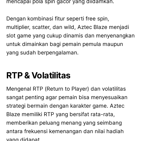
mencapai pola spin gacor yang diidamkan.
Dengan kombinasi fitur seperti free spin,
multiplier, scatter, dan wild, Aztec Blaze menjadi
slot game yang cukup dinamis dan menyenangkan
untuk dimainkan bagi pemain pemula maupun
yang sudah berpengalaman.
RTP & Volatilitas
Mengenal RTP (Return to Player) dan volatilitas
sangat penting agar pemain bisa menyesuaikan
strategi bermain dengan karakter game. Aztec
Blaze memiliki RTP yang bersifat rata-rata,
memberikan peluang menang yang seimbang
antara frekuensi kemenangan dan nilai hadiah
yang didapat.