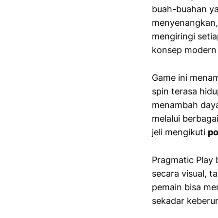
buah-buahan ya
menyenangkan, d
mengiringi seti
konsep modern 
Game ini menamp
spin terasa hid
menambah daya t
melalui berbaga
jeli mengikuti
po
Pragmatic Play
secara visual, 
pemain bisa mer
sekadar keberu