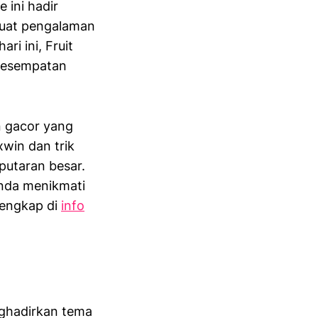
 ini hadir
uat pengalaman
i ini, Fruit
 kesempatan
in gacor yang
win dan trik
utaran besar.
nda menikmati
lengkap di
info
nghadirkan tema