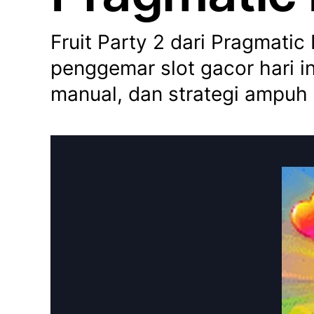
Fruit Party 2 dari Pragmatic 
penggemar slot gacor hari in
manual, dan strategi ampuh