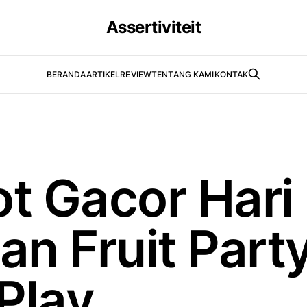
Assertiviteit
BERANDA
ARTIKEL
REVIEW
TENTANG KAMI
KONTAK
t Gacor Hari I
n Fruit Party
Play