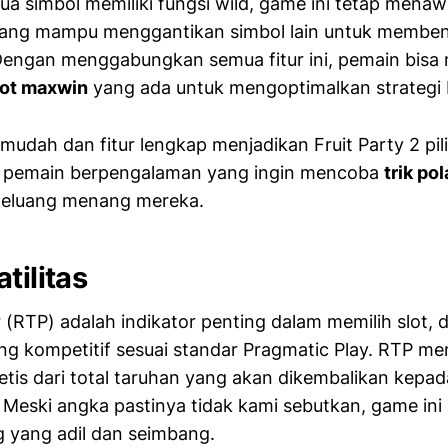
ua simbol memiliki fungsi wild, game ini tetap mena
yang mampu menggantikan simbol lain untuk membe
engan menggabungkan semua fitur ini, pemain bis
lot maxwin
yang ada untuk mengoptimalkan strategi
udah dan fitur lengkap menjadikan Fruit Party 2 pil
 pemain berpengalaman yang ingin mencoba
trik po
eluang menang mereka.
tilitas
 (RTP) adalah indikator penting dalam memilih slot, d
ng kompetitif sesuai standar Pragmatic Play. RTP m
etis dari total taruhan yang akan dikembalikan kepa
 Meski angka pastinya tidak kami sebutkan, game i
 yang adil dan seimbang.