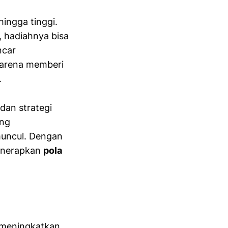
hingga tinggi.
, hadiahnya bisa
ncar
karena memberi
.
dan strategi
ang
uncul. Dengan
menerapkan
pola
 meningkatkan