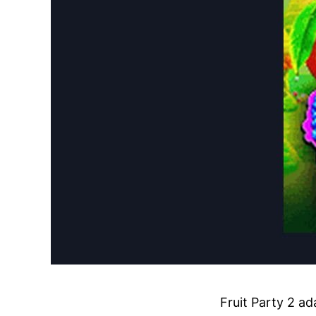
Fruit Party 2 