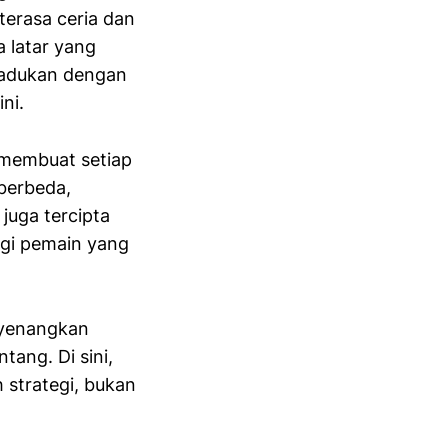
erasa ceria dan
 latar yang
ipadukan dengan
ni.
 membuat setiap
 berbeda,
juga tercipta
agi pemain yang
nyenangkan
ang. Di sini,
 strategi, bukan