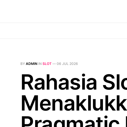
BY
ADMIN
IN
SLOT
—
06 JUL 2026
Rahasia Slo
Menaklukka
Pragmatic 