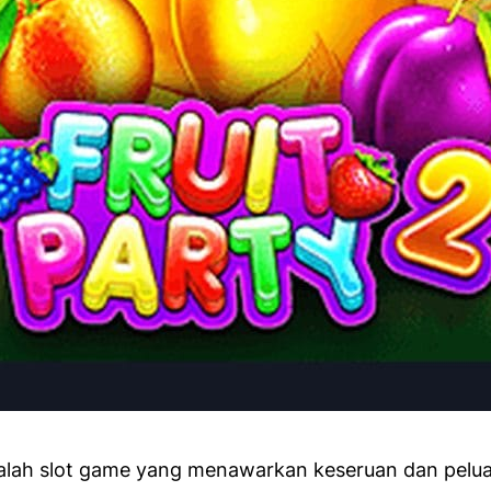
adalah slot game yang menawarkan keseruan dan pel