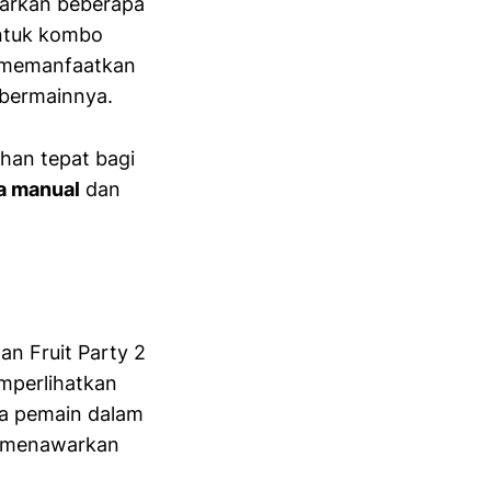
warkan beberapa
ntuk kombo
a memanfaatkan
 bermainnya.
ihan tepat bagi
la manual
dan
an Fruit Party 2
emperlihatkan
da pemain dalam
ni menawarkan