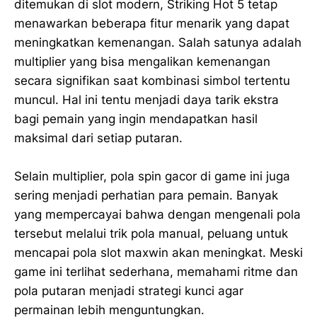
ditemukan di slot modern, Striking Hot 5 tetap
menawarkan beberapa fitur menarik yang dapat
meningkatkan kemenangan. Salah satunya adalah
multiplier yang bisa mengalikan kemenangan
secara signifikan saat kombinasi simbol tertentu
muncul. Hal ini tentu menjadi daya tarik ekstra
bagi pemain yang ingin mendapatkan hasil
maksimal dari setiap putaran.
Selain multiplier, pola spin gacor di game ini juga
sering menjadi perhatian para pemain. Banyak
yang mempercayai bahwa dengan mengenali pola
tersebut melalui trik pola manual, peluang untuk
mencapai pola slot maxwin akan meningkat. Meski
game ini terlihat sederhana, memahami ritme dan
pola putaran menjadi strategi kunci agar
permainan lebih menguntungkan.