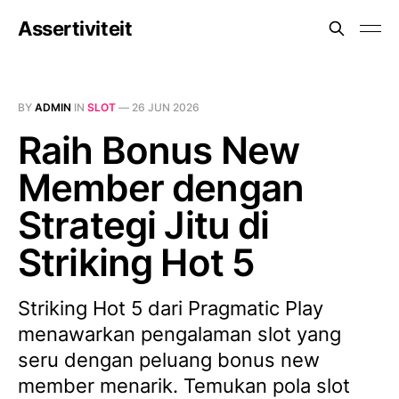
Assertiviteit
BY
ADMIN
IN
SLOT
—
26 JUN 2026
Raih Bonus New
Member dengan
Strategi Jitu di
Striking Hot 5
Striking Hot 5 dari Pragmatic Play
menawarkan pengalaman slot yang
seru dengan peluang bonus new
member menarik. Temukan pola slot