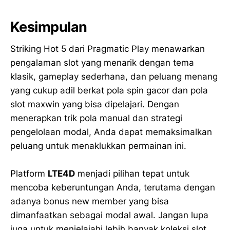
Kesimpulan
Striking Hot 5 dari Pragmatic Play menawarkan
pengalaman slot yang menarik dengan tema
klasik, gameplay sederhana, dan peluang menang
yang cukup adil berkat pola spin gacor dan pola
slot maxwin yang bisa dipelajari. Dengan
menerapkan trik pola manual dan strategi
pengelolaan modal, Anda dapat memaksimalkan
peluang untuk menaklukkan permainan ini.
Platform
LTE4D
menjadi pilihan tepat untuk
mencoba keberuntungan Anda, terutama dengan
adanya bonus new member yang bisa
dimanfaatkan sebagai modal awal. Jangan lupa
juga untuk menjelajahi lebih banyak koleksi slot