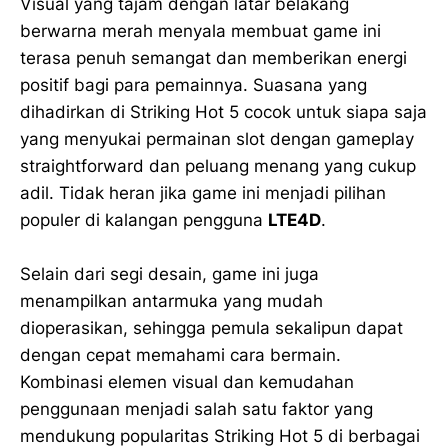
Visual yang tajam dengan latar belakang
berwarna merah menyala membuat game ini
terasa penuh semangat dan memberikan energi
positif bagi para pemainnya. Suasana yang
dihadirkan di Striking Hot 5 cocok untuk siapa saja
yang menyukai permainan slot dengan gameplay
straightforward dan peluang menang yang cukup
adil. Tidak heran jika game ini menjadi pilihan
populer di kalangan pengguna
LTE4D
.
Selain dari segi desain, game ini juga
menampilkan antarmuka yang mudah
dioperasikan, sehingga pemula sekalipun dapat
dengan cepat memahami cara bermain.
Kombinasi elemen visual dan kemudahan
penggunaan menjadi salah satu faktor yang
mendukung popularitas Striking Hot 5 di berbagai