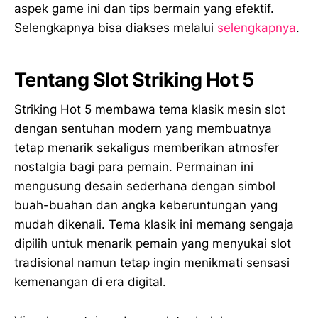
aspek game ini dan tips bermain yang efektif.
Selengkapnya bisa diakses melalui
selengkapnya
.
Tentang Slot Striking Hot 5
Striking Hot 5 membawa tema klasik mesin slot
dengan sentuhan modern yang membuatnya
tetap menarik sekaligus memberikan atmosfer
nostalgia bagi para pemain. Permainan ini
mengusung desain sederhana dengan simbol
buah-buahan dan angka keberuntungan yang
mudah dikenali. Tema klasik ini memang sengaja
dipilih untuk menarik pemain yang menyukai slot
tradisional namun tetap ingin menikmati sensasi
kemenangan di era digital.