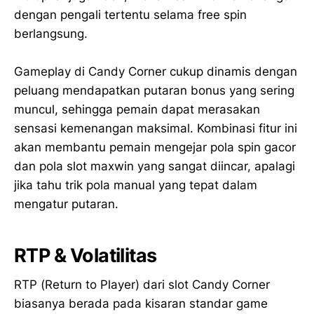
dengan pengali tertentu selama free spin
berlangsung.
Gameplay di Candy Corner cukup dinamis dengan
peluang mendapatkan putaran bonus yang sering
muncul, sehingga pemain dapat merasakan
sensasi kemenangan maksimal. Kombinasi fitur ini
akan membantu pemain mengejar pola spin gacor
dan pola slot maxwin yang sangat diincar, apalagi
jika tahu trik pola manual yang tepat dalam
mengatur putaran.
RTP & Volatilitas
RTP (Return to Player) dari slot Candy Corner
biasanya berada pada kisaran standar game