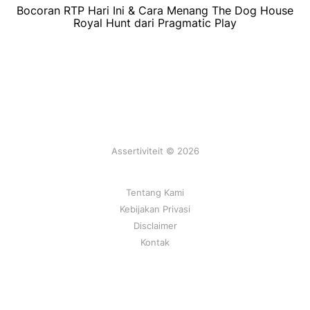
Bocoran RTP Hari Ini & Cara Menang The Dog House
Royal Hunt dari Pragmatic Play
Assertiviteit © 2026
Tentang Kami
Kebijakan Privasi
Disclaimer
Kontak