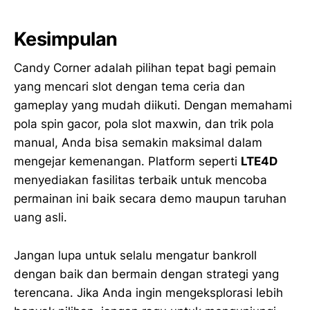
Kesimpulan
Candy Corner adalah pilihan tepat bagi pemain
yang mencari slot dengan tema ceria dan
gameplay yang mudah diikuti. Dengan memahami
pola spin gacor, pola slot maxwin, dan trik pola
manual, Anda bisa semakin maksimal dalam
mengejar kemenangan. Platform seperti
LTE4D
menyediakan fasilitas terbaik untuk mencoba
permainan ini baik secara demo maupun taruhan
uang asli.
Jangan lupa untuk selalu mengatur bankroll
dengan baik dan bermain dengan strategi yang
terencana. Jika Anda ingin mengeksplorasi lebih