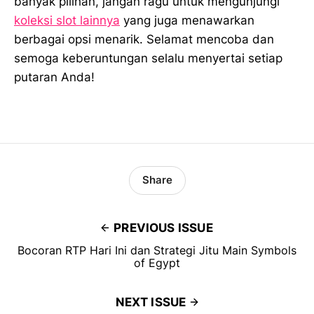
banyak pilihan, jangan ragu untuk mengunjungi
koleksi slot lainnya
yang juga menawarkan
berbagai opsi menarik. Selamat mencoba dan
semoga keberuntungan selalu menyertai setiap
putaran Anda!
Share
PREVIOUS ISSUE
Bocoran RTP Hari Ini dan Strategi Jitu Main Symbols
of Egypt
NEXT ISSUE