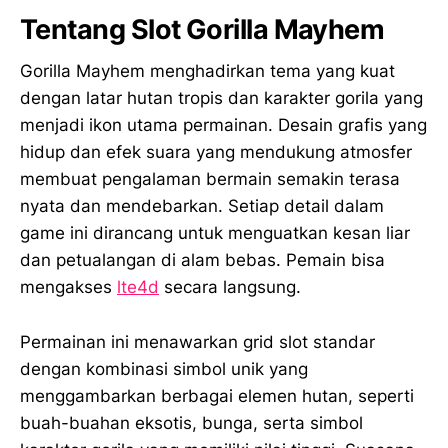
Tentang Slot Gorilla Mayhem
Gorilla Mayhem menghadirkan tema yang kuat
dengan latar hutan tropis dan karakter gorila yang
menjadi ikon utama permainan. Desain grafis yang
hidup dan efek suara yang mendukung atmosfer
membuat pengalaman bermain semakin terasa
nyata dan mendebarkan. Setiap detail dalam
game ini dirancang untuk menguatkan kesan liar
dan petualangan di alam bebas. Pemain bisa
mengakses
lte4d
secara langsung.
Permainan ini menawarkan grid slot standar
dengan kombinasi simbol unik yang
menggambarkan berbagai elemen hutan, seperti
buah-buahan eksotis, bunga, serta simbol