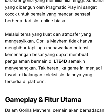
karakter gorila yang memiliki nilai tinggi. Suasana
yang dibangun oleh Pragmatic Play ini sangat
cocok untuk pemain yang mencari sensasi
berbeda dari slot online biasa.
Melalui tema yang kuat dan atmosfer yang
mengasyikkan, Gorilla Mayhem tidak hanya
menghibur tapi juga menawarkan potensi
kemenangan besar yang dapat membuat
pengalaman bermain di
LTE4D
semakin
menyenangkan. Tak heran jika game ini menjadi
favorit di kalangan koleksi slot lainnya yang
tersedia di platform.
Gameplay & Fitur Utama
Dalam Gorilla Mayhem, pemain akan berhadapan