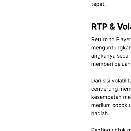
tepat.
RTP & Vola
Return to Playe
menguntungkan u
angkanya secara
memberi peluan
Dari sisi volati
cenderung memb
kesempatan memp
medium cocok u
hadiah.
Penting untuk m