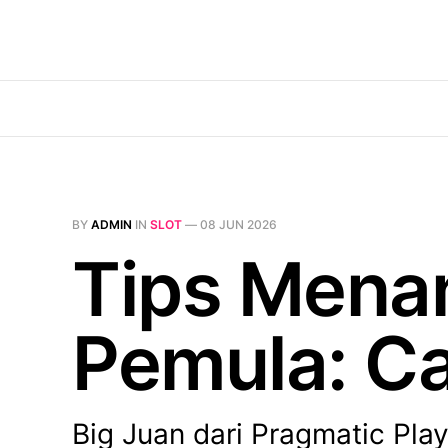
BY
ADMIN
IN
SLOT
—
08 JUN 2026
Tips Menan
Pemula: Ca
Big Juan dari Pragmatic Pla