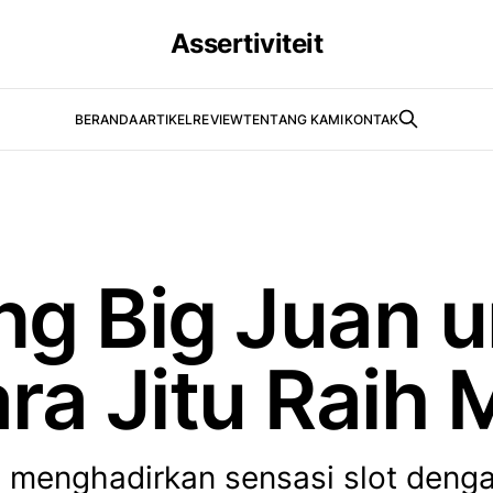
Assertiviteit
BERANDA
ARTIKEL
REVIEW
TENTANG KAMI
KONTAK
g Big Juan u
ra Jitu Raih
y menghadirkan sensasi slot deng