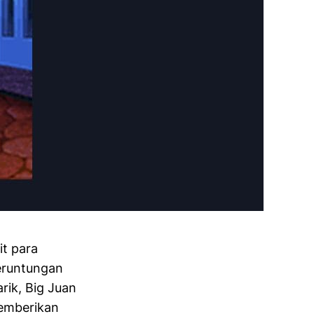
it para
eruntungan
ik, Big Juan
emberikan