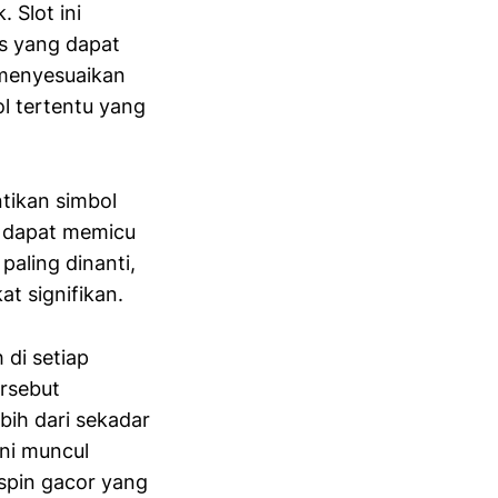
 Slot ini
s yang dapat
menyesuaikan
l tertentu yang
tikan simbol
g dapat memicu
paling dinanti,
at signifikan.
 di setiap
ersebut
ih dari sekadar
ini muncul
spin gacor yang