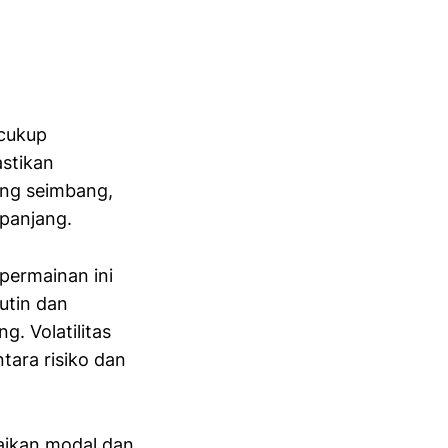
 cukup
astikan
ang seimbang,
panjang.
 permainan ini
utin dan
. Volatilitas
ara risiko dan
uaikan modal dan