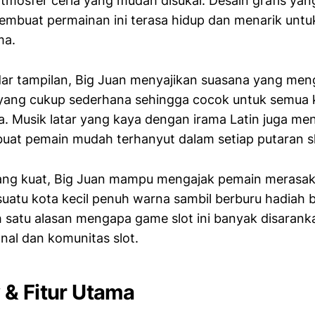
mosfer ceria yang mudah disukai. Desain grafis yan
embuat permainan ini terasa hidup dan menarik untu
ma.
dar tampilan, Big Juan menyajikan suasana yang me
 yang cukup sederhana sehingga cocok untuk semua 
a. Musik latar yang kaya dengan irama Latin juga m
uat pemain mudah terhanyut dalam setiap putaran sl
ng kuat, Big Juan mampu mengajak pemain merasak
suatu kota kecil penuh warna sambil berburu hadiah 
ah satu alasan mengapa game slot ini banyak disarank
nal dan komunitas slot.
& Fitur Utama