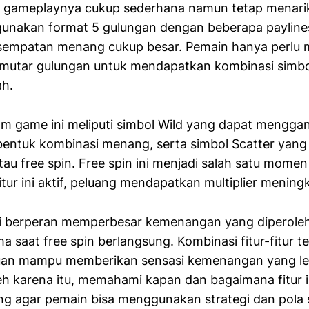
 gameplaynya cukup sederhana namun tetap menarik.
unakan format 5 gulungan dengan beberapa payline
empatan menang cukup besar. Pemain hanya perlu 
mutar gulungan untuk mendapatkan kombinasi simbo
h.
am game ini meliputi simbol Wild yang dapat menggan
bentuk kombinasi menang, serta simbol Scatter yan
tau free spin. Free spin ini menjadi salah satu momen 
tur ini aktif, peluang mendapatkan multiplier meningk
iri berperan memperbesar kemenangan yang diperoleh
a saat free spin berlangsung. Kombinasi fitur-fitur t
an mampu memberikan sensasi kemenangan yang leb
eh karena itu, memahami kapan dan bagaimana fitur 
ng agar pemain bisa menggunakan strategi dan pola 