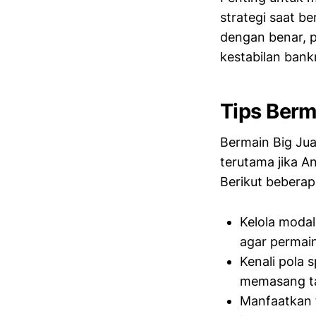
strategi saat b
dengan benar, 
kestabilan bankro
Tips Berm
Bermain Big Ju
terutama jika A
Berikut bebera
Kelola modal
agar permai
Kenali pola 
memasang ta
Manfaatkan f