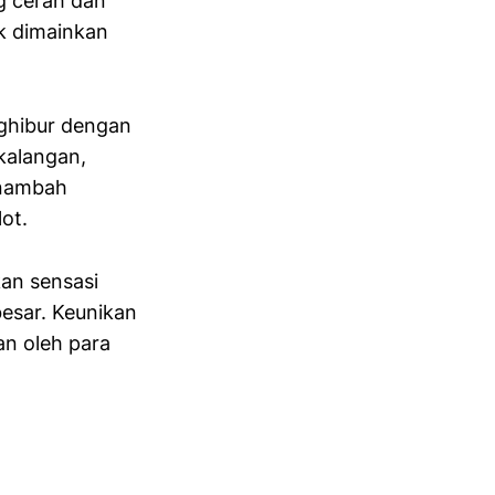
g cerah dan
k dimainkan
nghibur dengan
kalangan,
enambah
ot.
an sensasi
besar. Keunikan
an oleh para