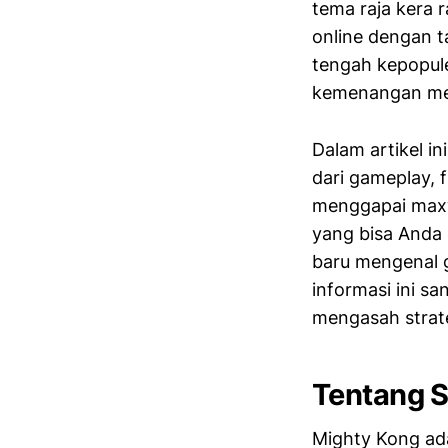
tema raja kera 
online dengan ta
tengah kepopul
kemenangan mela
Dalam artikel i
dari gameplay, 
menggapai maxw
yang bisa Anda
baru mengenal g
informasi ini s
mengasah strate
Tentang S
Mighty Kong ada