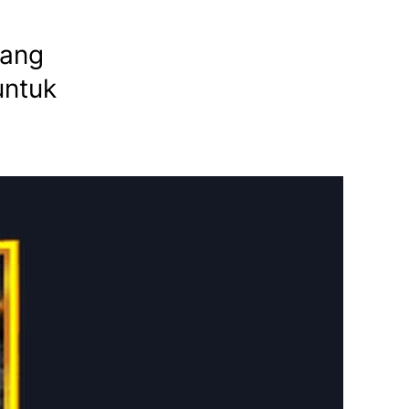
uang
untuk