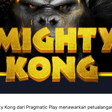
ty Kong dari Pragmatic Play menawarkan petualanga