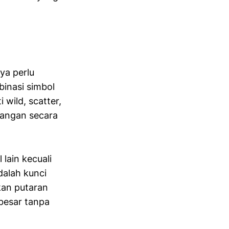
a perlu
inasi simbol
wild, scatter,
nangan secara
lain kecuali
alah kunci
kan putaran
besar tanpa