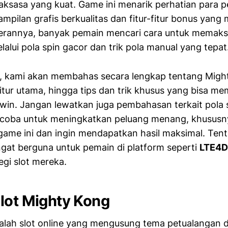
raksasa yang kuat. Game ini menarik perhatian para 
mpilan grafis berkualitas dan fitur-fitur bonus yang 
erannya, banyak pemain mencari cara untuk memaks
lui pola spin gacor dan trik pola manual yang tepat
ni, kami akan membahas secara lengkap tentang Migh
fitur utama, hingga tips dan trik khusus yang bisa 
in. Jangan lewatkan juga pembahasan terkait pola 
 coba untuk meningkatkan peluang menang, khususn
ame ini dan ingin mendapatkan hasil maksimal. Ten
angat berguna untuk pemain di platform seperti
LTE4D
gi slot mereka.
lot Mighty Kong
lah slot online yang mengusung tema petualangan di