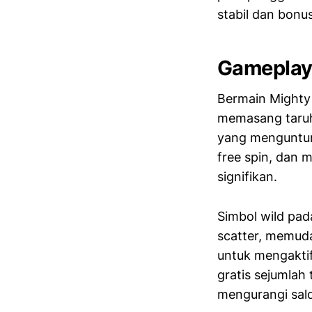
stabil dan bonu
Gameplay 
Bermain Mighty
memasang taruh
yang menguntung
free spin, dan
signifikan.
Simbol wild pad
scatter, memud
untuk mengakti
gratis sejumla
mengurangi sal