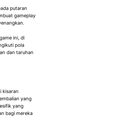
 pada putaran
membuat gameplay
yenangkan.
ame ini, di
gikuti pola
ran dan taruhan
i kisaran
gembalian yang
esifik yang
kan bagi mereka