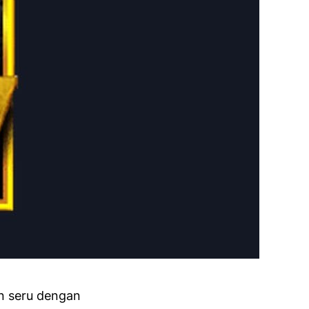
n seru dengan