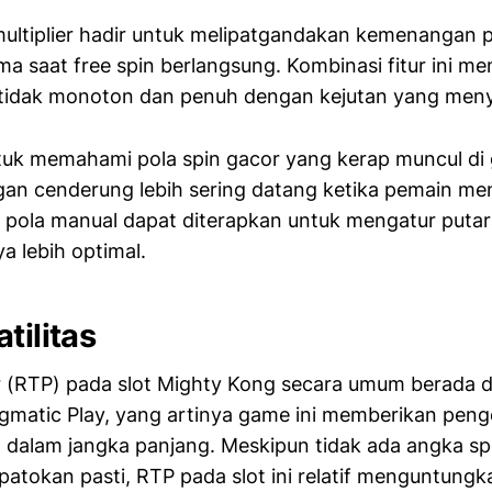
ur multiplier hadir untuk melipatgandakan kemenangan
ama saat free spin berlangsung. Kombinasi fitur ini 
 tidak monoton dan penuh dengan kejutan yang men
tuk memahami pola spin gacor yang kerap muncul di g
n cenderung lebih sering datang ketika pemain men
k pola manual dapat diterapkan untuk mengatur puta
a lebih optimal.
tilitas
r (RTP) pada slot Mighty Kong secara umum berada d
agmatic Play, yang artinya game ini memberikan pen
n dalam jangka panjang. Meskipun tidak ada angka sp
 patokan pasti, RTP pada slot ini relatif menguntung