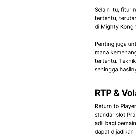
Selain itu, fit
tertentu, terut
di Mighty Kong
Penting juga un
mana kemenanga
tertentu. Tekni
sehingga hasilny
RTP & Vola
Return to Playe
standar slot Pr
adil bagi pemai
dapat dijadikan